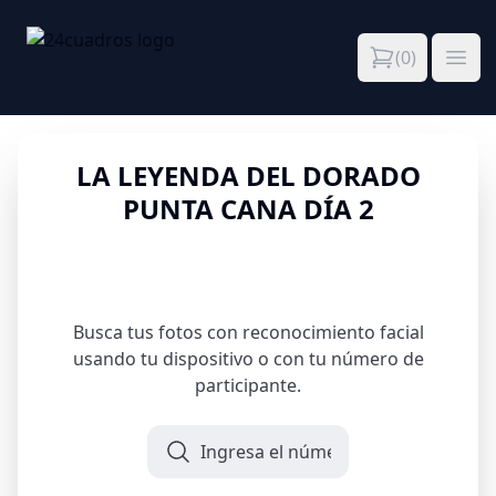
24cuadros
(
0
)
Carrito
Ope
LA LEYENDA DEL
LA LEYENDA DEL DORADO
DORADO PUNTA
PUNTA CANA DÍA 2
CANA DÍA 2
Busca tus fotos con reconocimiento facial
usando tu dispositivo o con tu número de
participante.